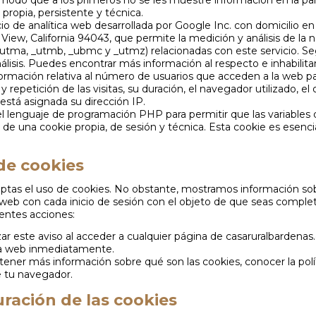
modo que a los primeros no se les muestre información en la parte
 propia, persistente y técnica.
icio de analítica web desarrollada por Google Inc. con domicilio 
ew, California 94043, que permite la medición y análisis de la 
tma, _utmb, _ubmc y _utmz) relacionadas con este servicio. Segú
álisis. Puedes encontrar más información al respecto e inhabilita
nformación relativa al número de usuarios que acceden a la web p
 repetición de las visitas, su duración, el navegador utilizado, el 
e está asignada su dirección IP.
el lenguaje de programación PHP para permitir que las variables 
a de una cookie propia, de sesión y técnica. Esta cookie es esenci
 de cookies
s el uso de cookies. No obstante, mostramos información sobre
io web con cada inicio de sesión con el objeto de que seas compl
ientes acciones:
zar este aviso al acceder a cualquier página de casaruralbardenas
ina web inmediatamente.
btener más información sobre qué son las cookies, conocer la pol
e tu navegador.
ración de las cookies