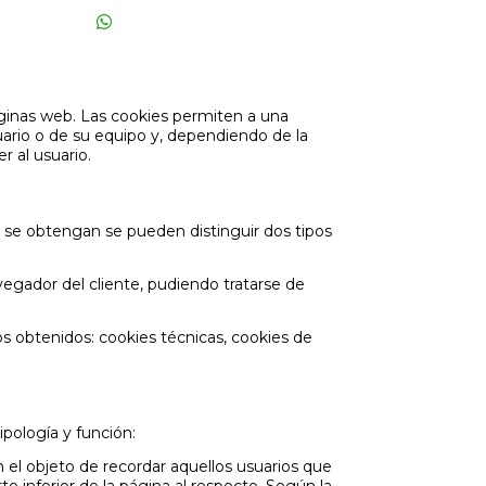
71
(Susana)
info@
casaruralbardenas.com
O
OPINIONES
RESERVA ONLINE
FAQS
áginas web. Las cookies permiten a una
ario o de su equipo y, dependiendo de la
 al usuario.
e se obtengan se pueden distinguir dos tipos
gador del cliente, pudiendo tratarse de
tos obtenidos: cookies técnicas, cookies de
ipología y función:
n el objeto de recordar aquellos usuarios que