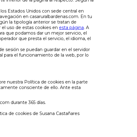
 inferior de la página al respecto. Según la
en los Estados Unidos con sede central en
navegación en casaruralbardenas.com. En tu
n la tipología anterior se tratan de
r el uso de estas cookies en
esta página
. A
ara que podamos dar un mejor servicio, el
operador que presta el servicio, el idioma, el
de sesión se puedan guardar en el servidor
al para el funcionamiento de la web, por lo
 nuestra Política de cookies en la parte
etamente consciente de ello. Ante esta
.com durante 365 días.
ítica de cookies de Susana Castañares