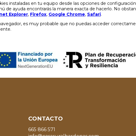
okies instaladas en tu equipo desde las opciones de configuraci
enú de ayuda encontrarás la manera exacta de hacerlo. No obstan
net Explorer
,
Firefox
,
Google Chrome
,
Safari
.
 navegador, es muy probable que no puedas acceder correctamen
ente.
CONTACTO
665 866 571