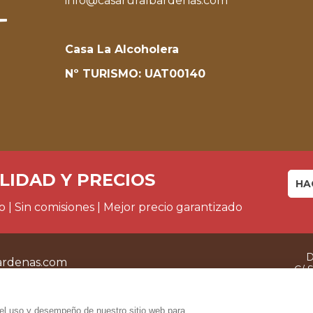
info@casaruralbardenas.com
Casa La Alcoholera
Nº TURISMO: UAT00140
LIDAD Y PRECIOS
HA
o | Sin comisiones | Mejor precio garantizado
D
ardenas.com
C/ S
31514
-
Va
 el uso y desempeño de nuestro sitio web para