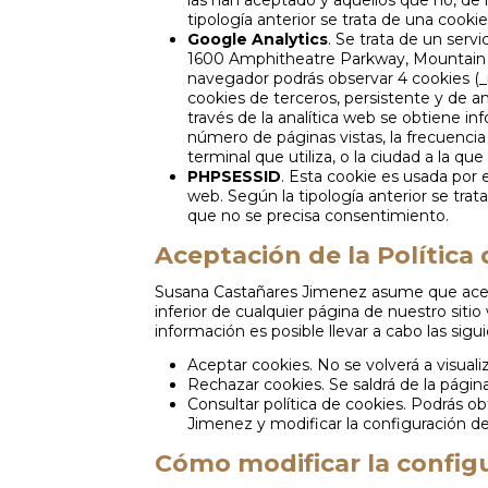
las han aceptado y aquellos que no, de 
tipología anterior se trata de una cookie
Google Analytics
. Se trata de un serv
1600 Amphitheatre Parkway, Mountain Vi
navegador podrás observar 4 cookies (_u
cookies de terceros, persistente y de an
través de la analítica web se obtiene i
número de páginas vistas, la frecuencia y
terminal que utiliza, o la ciudad a la qu
PHPSESSID
. Esta cookie es usada por 
web. Según la tipología anterior se trat
que no se precisa consentimiento.
Aceptación de la Política
Susana Castañares Jimenez asume que acepta
inferior de cualquier página de nuestro sit
información es posible llevar a cabo las sigu
Aceptar cookies. No se volverá a visuali
Rechazar cookies. Se saldrá de la pág
Consultar política de cookies. Podrás o
Jimenez y modificar la configuración d
Cómo modificar la configu