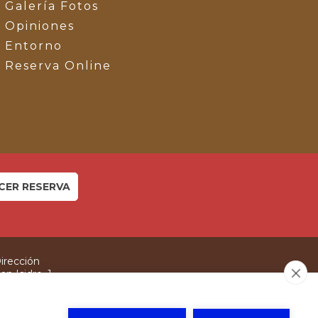
Galería Fotos
Opiniones
Entorno
Reserva Online
CER RESERVA
irección
an Isidro, 1
ltierra (Navarra)