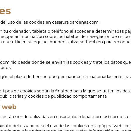
6658665
ies
INICIO
GALERÍA DE FOTOS
ENTORN
el uso de las cookies en casaruralbardenas.com.
n tu ordenador, tableta o teléfono al acceder a determinadas p
recuperar información sobre los hábitos de navegación de un usu
que utilicen su equipo, pueden utilizarse también para reconocer
dominio desde donde se envían las cookies y trate los datos qu
ceros.
según el plazo de tiempo que permanecen almacenadas en el nave
co tipos de cookies según la finalidad para la que se traten los da
s publicitarias y cookies de publicidad comportamental.
a web
e están siendo utilizadas en casaruralbardenas.com así como su t
iento del usuario para el uso de las cookies en la página web, co