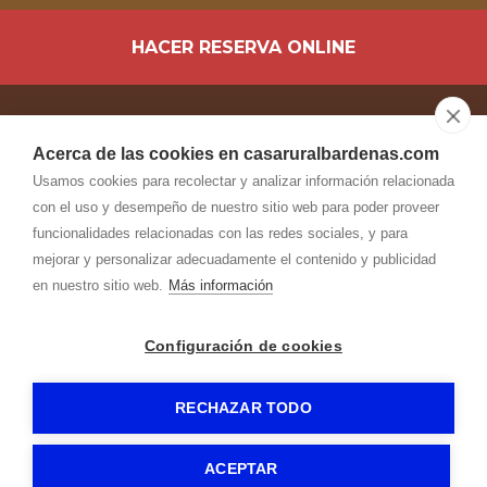
HACER RESERVA ONLINE
Acerca de las cookies en casaruralbardenas.com
info@
casaruralbardenas.com
Usamos cookies para recolectar y analizar información relacionada
con el uso y desempeño de nuestro sitio web para poder proveer
Dirección
funcionalidades relacionadas con las redes sociales, y para
C/ San Isidro, 1
mejorar y personalizar adecuadamente el contenido y publicidad
31514
-
Valtierra (Navarra)
en nuestro sitio web.
Más información
Configuración de cookies
CASA ALCOHOLERA | UAT00140
Aviso legal
-
-
Política de privacidad
Política de cookies
RuralesDATA
-
-
- by
RECHAZAR TODO
ACEPTAR